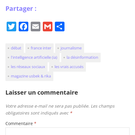
T
F
E
G
P
w
a
m
m
ar
itt
c
ai
ai
ta
débat
france inter
journalisme
er
e
l
l
g
l'intelligence artificielle (ia)
la désinformation
b
er
les réseaux sociaux
les vrais accusés
o
magazine usbek & rika
o
k
Laisser un commentaire
Votre adresse e-mail ne sera pas publiée.
Les champs
obligatoires sont indiqués avec
*
Commentaire
*