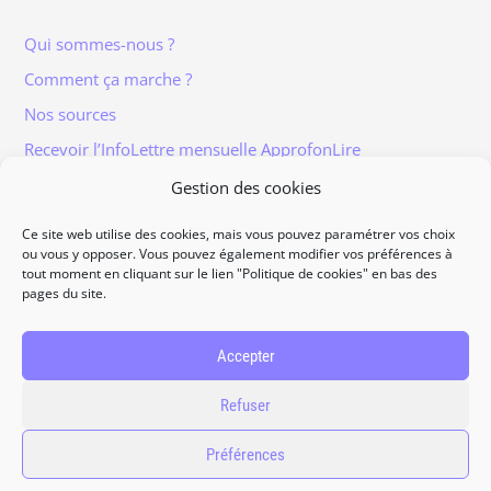
Qui sommes-nous ?
Comment ça marche ?
Nos sources
Recevoir l’InfoLettre mensuelle ApprofonLire
Gestion des cookies
Ce site web utilise des cookies, mais vous pouvez paramétrer vos choix
ou vous y opposer. Vous pouvez également modifier vos préférences à
tout moment en cliquant sur le lien "Politique de cookies" en bas des
Informations légales
pages du site.
Traitement et protection des données
Accès à vos données personnelles
Accepter
Politique de cookies
Refuser
Contact
Préférences