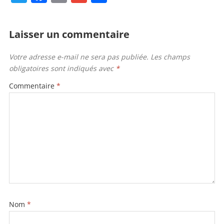
w
a
m
m
ar
itt
c
ai
ai
ta
Laisser un commentaire
er
e
l
l
g
b
er
Votre adresse e-mail ne sera pas publiée.
Les champs
obligatoires sont indiqués avec
*
o
o
Commentaire
*
k
Nom
*