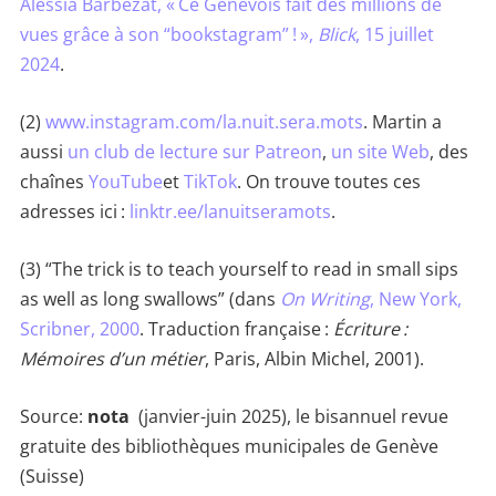
Alessia Barbezat, « Ce Genevois fait des millions de
vues grâce à son “bookstagram” ! »,
Blick
, 15 juillet
2024
.
(2)
www.instagram.com/la.nuit.sera.mots
. Martin a
aussi
un club de lecture sur Patreon
,
un site Web
, des
chaînes
YouTube
et
TikTok
. On trouve toutes ces
adresses ici :
linktr.ee/lanuitseramots
.
(3) “The trick is to teach yourself to read in small sips
as well as long swallows” (dans
On Writing
, New York,
Scribner, 2000
. Traduction française :
Écriture :
Mémoires d’un métier
, Paris, Albin Michel, 2001).
Source:
nota
(janvier-juin 2025), le bisannuel revue
gratuite des bibliothèques municipales de Genève
(Suisse)