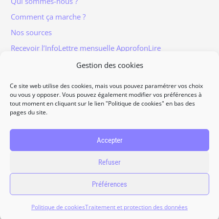
Qui sommes-nous ?
Comment ça marche ?
Nos sources
Recevoir l’InfoLettre mensuelle ApprofonLire
Gestion des cookies
Ce site web utilise des cookies, mais vous pouvez paramétrer vos choix
ou vous y opposer. Vous pouvez également modifier vos préférences à
tout moment en cliquant sur le lien "Politique de cookies" en bas des
Informations légales
pages du site.
Traitement et protection des données
Accès à vos données personnelles
Accepter
Politique de cookies
Refuser
Contact
Préférences
2026
ApprofonLire, tous droits réservés.
Politique de cookies
Traitement et protection des données