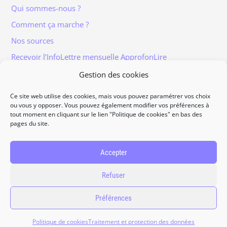
Qui sommes-nous ?
Comment ça marche ?
Nos sources
Recevoir l’InfoLettre mensuelle ApprofonLire
Gestion des cookies
Ce site web utilise des cookies, mais vous pouvez paramétrer vos choix
ou vous y opposer. Vous pouvez également modifier vos préférences à
tout moment en cliquant sur le lien "Politique de cookies" en bas des
Informations légales
pages du site.
Traitement et protection des données
Accès à vos données personnelles
Accepter
Politique de cookies
Refuser
Contact
Préférences
2026
ApprofonLire, tous droits réservés.
Politique de cookies
Traitement et protection des données