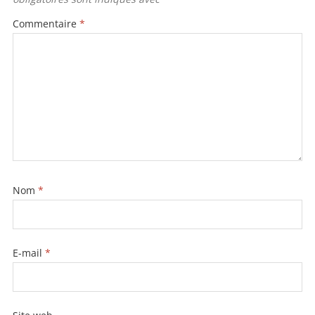
o
o
Commentaire
*
k
Nom
*
E-mail
*