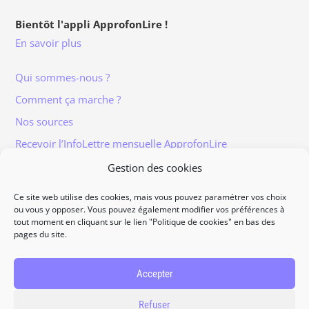
Bientôt l'appli ApprofonLire !
En savoir plus
Qui sommes-nous ?
Comment ça marche ?
Nos sources
Recevoir l’InfoLettre mensuelle ApprofonLire
Gestion des cookies
Ce site web utilise des cookies, mais vous pouvez paramétrer vos choix
ou vous y opposer. Vous pouvez également modifier vos préférences à
tout moment en cliquant sur le lien "Politique de cookies" en bas des
Informations légales
pages du site.
Traitement et protection des données
Accès à vos données personnelles
Accepter
Politique de cookies
Refuser