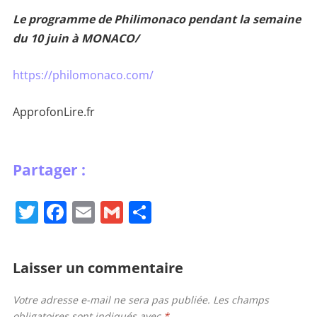
Le programme de Philimonaco pendant la semaine
du 10 juin à MONACO/
https://philomonaco.com/
ApprofonLire.fr
T
F
E
G
P
w
a
m
m
ar
itt
c
ai
ai
ta
Laisser un commentaire
er
e
l
l
g
b
er
Votre adresse e-mail ne sera pas publiée.
Les champs
obligatoires sont indiqués avec
*