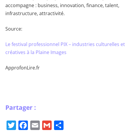
accompagne : business, innovation, finance, talent,
infrastructure, attractivité.
Source:
Le festival professionnel PIX – industries culturelles et
créatives à la Plaine Images
ApprofonLire.fr
T
F
E
G
P