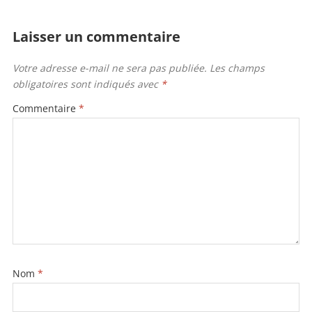
w
a
m
m
ar
itt
c
ai
ai
ta
Laisser un commentaire
er
e
l
l
g
b
er
Votre adresse e-mail ne sera pas publiée.
Les champs
obligatoires sont indiqués avec
*
o
o
Commentaire
*
k
Nom
*