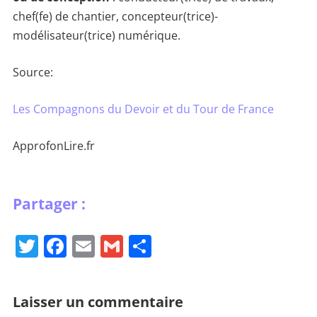
chef(fe) de chantier, concepteur(trice)-
modélisateur(trice) numérique.
Source:
Les Compagnons du Devoir et du Tour de France
ApprofonLire.fr
T
F
E
G
P
w
a
m
m
ar
itt
c
ai
ai
ta
Laisser un commentaire
er
e
l
l
g