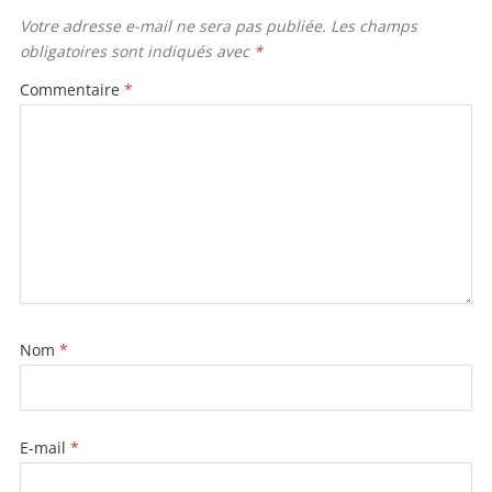
b
er
Votre adresse e-mail ne sera pas publiée.
Les champs
obligatoires sont indiqués avec
*
o
o
Commentaire
*
k
Nom
*
E-mail
*