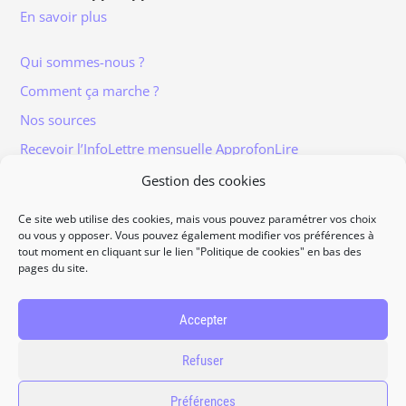
En savoir plus
Qui sommes-nous ?
Comment ça marche ?
Nos sources
Recevoir l’InfoLettre mensuelle ApprofonLire
Gestion des cookies
Ce site web utilise des cookies, mais vous pouvez paramétrer vos choix
ou vous y opposer. Vous pouvez également modifier vos préférences à
tout moment en cliquant sur le lien "Politique de cookies" en bas des
Informations légales
pages du site.
Traitement et protection des données
Accès à vos données personnelles
Accepter
Politique de cookies
Refuser
Contact
Préférences