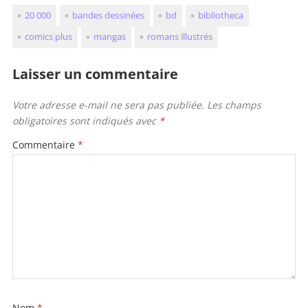
itt
c
ai
ai
ta
20 000
bandes dessinées
bd
bibliotheca
er
e
l
l
g
comics plus
mangas
romans illustrés
b
er
o
Laisser un commentaire
o
Votre adresse e-mail ne sera pas publiée.
Les champs
k
obligatoires sont indiqués avec
*
Commentaire
*
Nom
*