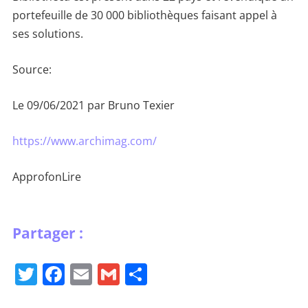
portefeuille de 30 000 bibliothèques faisant appel à
ses solutions.
Source:
Le 09/06/2021 par Bruno Texier
https://www.archimag.com/
ApprofonLire
T
F
E
G
P
w
a
m
m
ar