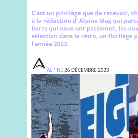
C’est un privilège que de recevoir, 
à la rédaction d’ Alpine Mag qui part
livres qui nous ont passionné, les o
sélection dans le rétro, un florilège 
l’année 2023.
ALPINE
·
26 DÉCEMBRE 2023