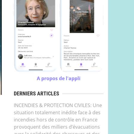
A propos de l'appli
DERNIERS ARTICLES
INCENDIES & PROTECTION CIVILES: Une
situation totalement inédite face à des
incendies hors de contrôle en France
provoquent des milliers d’évacuations
avec la solidarité des chasseurs et des