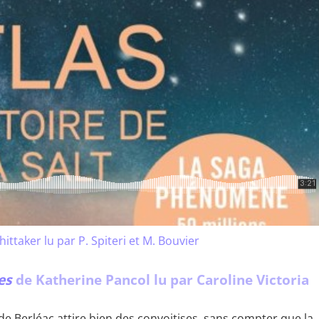
hittaker lu par P. Spiteri et M. Bouvier
es
de Katherine Pancol lu par Caroline Victoria
de Berléac attire bien des convoitises, sans compter que la