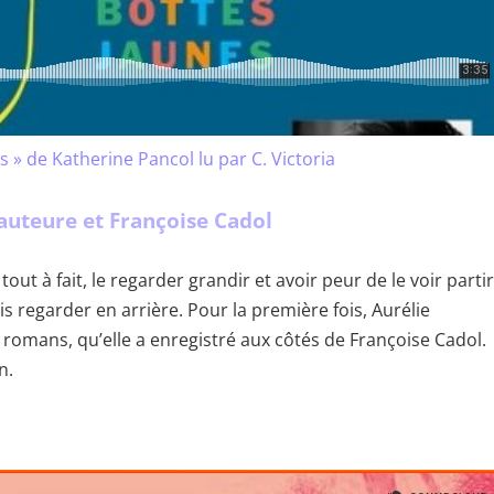
s » de Katherine Pancol lu par C. Victoria
’auteure et Françoise Cadol
t à fait, le regarder grandir et avoir peur de le voir partir
 regarder en arrière. Pour la première fois, Aurélie
s romans, qu’elle a enregistré aux côtés de Françoise Cadol.
n.