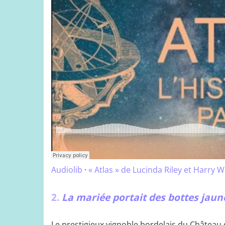
Audiolib
·
« Atlas » de Lucinda Riley et Harry W
2.
La mariée portait des bottes jaun
Le prestigieux vignoble bordelais du Château 