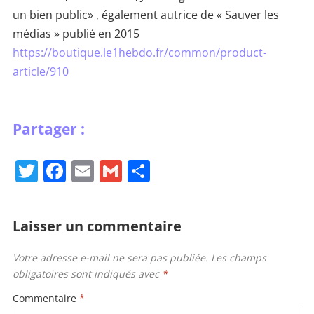
un bien public» , également autrice de « Sauver les
médias » publié en 2015
https://boutique.le1hebdo.fr/common/product-
article/910
T
F
E
G
P
w
a
m
m
ar
itt
c
ai
ai
ta
Laisser un commentaire
er
e
l
l
g
b
er
Votre adresse e-mail ne sera pas publiée.
Les champs
obligatoires sont indiqués avec
*
o
o
Commentaire
*