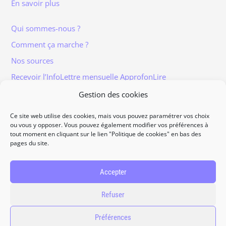
En savoir plus
Qui sommes-nous ?
Comment ça marche ?
Nos sources
Recevoir l’InfoLettre mensuelle ApprofonLire
Gestion des cookies
Ce site web utilise des cookies, mais vous pouvez paramétrer vos choix
ou vous y opposer. Vous pouvez également modifier vos préférences à
tout moment en cliquant sur le lien "Politique de cookies" en bas des
Informations légales
pages du site.
Traitement et protection des données
Accès à vos données personnelles
Accepter
Politique de cookies
Refuser
Contact
Préférences