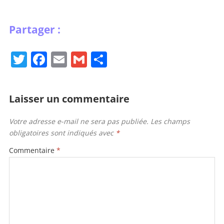
T
F
E
G
P
w
a
m
m
ar
itt
c
ai
ai
ta
Laisser un commentaire
er
e
l
l
g
b
er
Votre adresse e-mail ne sera pas publiée.
Les champs
obligatoires sont indiqués avec
*
o
o
Commentaire
*
k