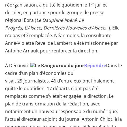
er
réorganisation, a quitté le quotidien le 1
juillet
dernier, en partance pour le groupe de presse
régional Ebra (
Le Dauphiné libéré
,
Le
Progrès
,
L’Alsace
,
Dernières Nouvelles d’Alsace
…). Elle
n’a pas été remplacée. Néanmoins, la consultante
Anne-Violette Revel de Lambert a été missionnée par
Antoine Arnault pour renforcer la direction.
À Découvrir
Le Kangourou du jour
Répondre
Dans le
cadre d’un plan d’économies qui
visait 29 journalistes, 46 d’entre eux ont finalement
quitté le quotidien. 17 départs n’ont pas été
remplacés comme s’y était engagée la direction. Le
plan de transformation de la rédaction, avec
notamment un nouveau responsable du numérique,
l’actuel directeur adjoint du journal Antonin Chilot, à la
manœuvre pour le choix des sujets, et Jean-Baptiste