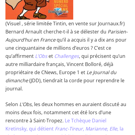
(Visuel , série limitée Tintin, en vente sur Journaux.fr)
B
ernard Arnault cherche-t-il à se délester du
Parisien-
Aujourd’hui en France
qu’il a acquis il y a dix ans pour
une cinquantaine de millions d’euros ? C’est ce
qu’affirment
L’Obs
et
Challenges
, qui précisent qu’un
autre milliardaire français, Vincent Bolloré, déjà
propriétaire de CNews, Europe 1 et
Le Journal du
dimanche
(JDD), tiendrait la corde pour reprendre le
journal.
Selon
L’Obs
, les deux hommes en auraient discuté au
moins deux fois, notamment cet été lors d’une
rencontre à Saint-Tropez.
Le Tchèque Daniel
Kretinsky, qui détient
Franc-Tireur, Marianne, Elle
, la