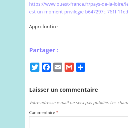
https://www.ouest-france.fr/pays-de-la-loire/
est-un-moment-privilegie-b647297c-761f-11e
ApprofonLire
T
F
E
G
P
w
a
m
m
ar
itt
c
ai
ai
ta
Laisser un commentaire
er
e
l
l
g
b
er
Votre adresse e-mail ne sera pas publiée.
Les cham
o
Commentaire
*
o