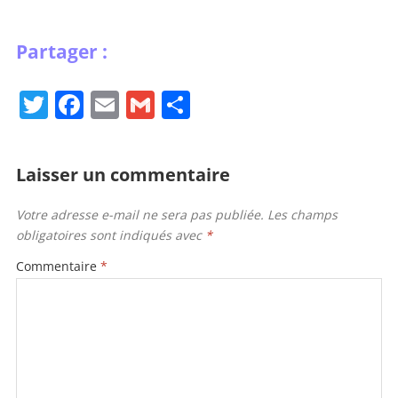
T
F
E
G
P
w
a
m
m
ar
itt
c
ai
ai
ta
Laisser un commentaire
er
e
l
l
g
b
er
Votre adresse e-mail ne sera pas publiée.
Les champs
obligatoires sont indiqués avec
*
o
o
Commentaire
*
k