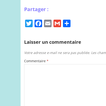
T
F
E
G
P
w
a
m
m
ar
itt
c
ai
ai
ta
Laisser un commentaire
er
e
l
l
g
b
er
Votre adresse e-mail ne sera pas publiée.
Les cham
o
Commentaire
*
o
k