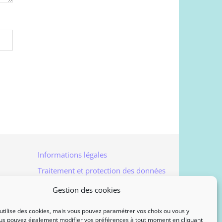
Informations légales
Traitement et protection des données
Accès à vos données personnelles
Gestion des cookies
Politique de cookies
utilise des cookies, mais vous pouvez paramétrer vos choix ou vous y
Contact
us pouvez également modifier vos préférences à tout moment en cliquant