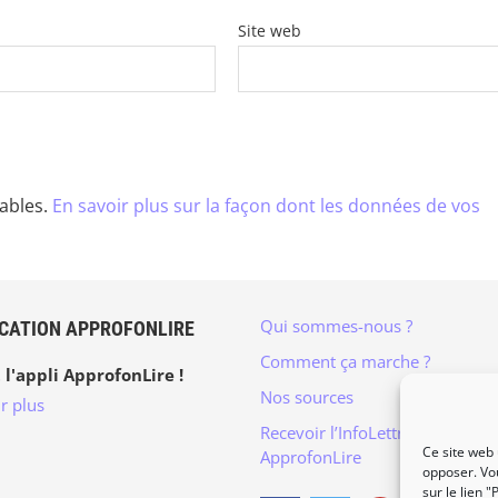
Site web
rables.
En savoir plus sur la façon dont les données de vos
Qui sommes-nous ?
ICATION APPROFONLIRE
Comment ça marche ?
 l'appli ApprofonLire !
Nos sources
r plus
Recevoir l’InfoLettre mensuelle
Ce site web 
ApprofonLire
opposer. Vo
sur le lien 