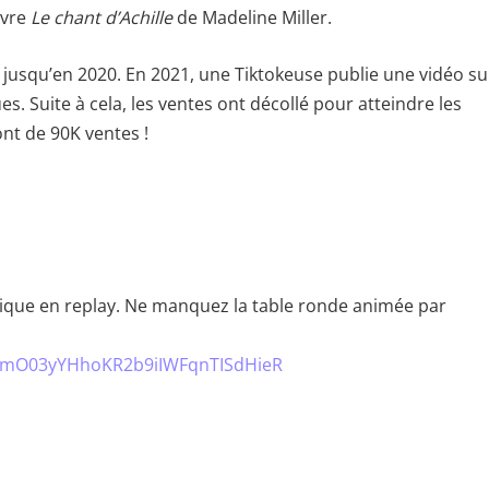
ivre
Le chant d’Achille
de Madeline Miller.
x jusqu’en 2020. En 2021, une Tiktokeuse publie une vidéo su
s. Suite à cela, les ventes ont décollé pour atteindre les
ont de 90K ventes !
rique en replay. Ne manquez la table ronde animée par
0BtmO03yYHhoKR2b9iIWFqnTISdHieR