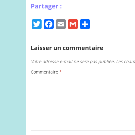
T
F
E
G
P
w
a
m
m
ar
itt
c
ai
ai
ta
Laisser un commentaire
er
e
l
l
g
b
er
Votre adresse e-mail ne sera pas publiée.
Les cham
o
Commentaire
*
o
k