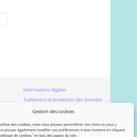
Informations légales
Traitement et protection des données
Accès à vos données personnelles
Gestion des cookies
Politique de cookies
utilise des cookies, mais vous pouvez paramétrer vos choix ou vous y
Contact
us pouvez également modifier vos préférences à tout moment en cliquant
"Politique de cookies" en bas des pages du site.