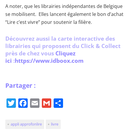
A noter, que les librairies indépendantes de Belgique
se mobilisent. Elles lancent également le bon d’achat
“Lire c’est vivre” pour soutenir la filière.
Découvrez aussi la carte interactive des
librairies qui proposent du Click & Collect
près de chez vous
Cliquez
ici
:
https://www.idboox.com
T
F
E
G
P
w
a
m
m
ar
itt
c
ai
ai
ta
appli approfonlire
livre
er
e
l
l
g