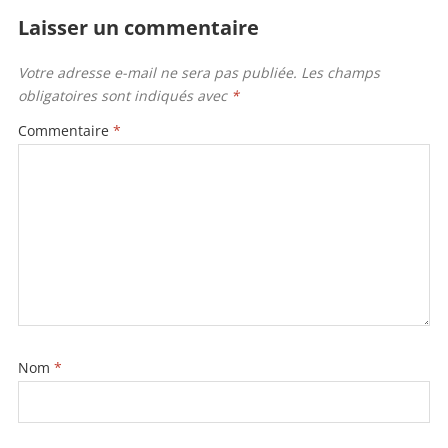
b
er
Laisser un commentaire
o
Votre adresse e-mail ne sera pas publiée.
Les champs
o
obligatoires sont indiqués avec
*
k
Commentaire
*
Nom
*