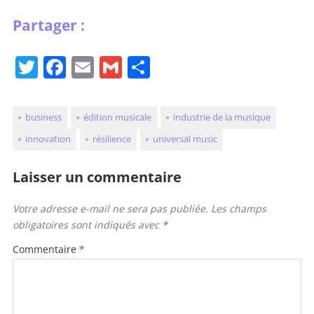
T
F
E
G
P
w
a
m
m
ar
itt
c
ai
ai
ta
business
édition musicale
industrie de la musique
er
e
l
l
g
innovation
résilience
universal music
b
er
o
Laisser un commentaire
o
Votre adresse e-mail ne sera pas publiée.
Les champs
k
obligatoires sont indiqués avec
*
Commentaire
*