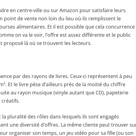
ndre en centre-ville ou sur Amazon pour satisfaire leurs
 point de vente non loin du lieu où ils remplissent le
courses alimentaires. Et il est possible que cela concurrence
omme on va le voir, l’offre est assez différente et le public
st proposé là où se trouvent les lecteurs.
nce par des rayons de livres. Ceux-ci représentent à peu
². Et le livre pèse d’ailleurs près de la moitié du chiffre
ensuite au rayon musique (vinyle autant que CD), papeterie
 créatifs.
t la pluralité des rôles dans lesquels ils sont engagés
sent une diversité d’offres. La même cliente peut trouver su
r organiser son temps, un jeu vidéo pour sa fille (ou son