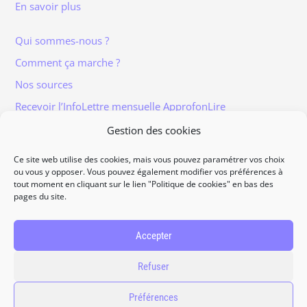
En savoir plus
Qui sommes-nous ?
Comment ça marche ?
Nos sources
Recevoir l’InfoLettre mensuelle ApprofonLire
Gestion des cookies
Ce site web utilise des cookies, mais vous pouvez paramétrer vos choix
ou vous y opposer. Vous pouvez également modifier vos préférences à
tout moment en cliquant sur le lien "Politique de cookies" en bas des
Informations légales
pages du site.
Traitement et protection des données
Accès à vos données personnelles
Accepter
Politique de cookies
Refuser
Contact
Préférences