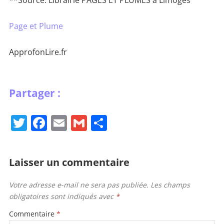
**Source: Librairie PAGES ET PLUMES à Limoges
Page et Plume
ApprofonLire.fr
T
F
E
G
P
w
a
m
m
ar
itt
c
ai
ai
ta
Laisser un commentaire
er
e
l
l
g
b
er
Votre adresse e-mail ne sera pas publiée.
Les champs
obligatoires sont indiqués avec
*
o
o
Commentaire
*