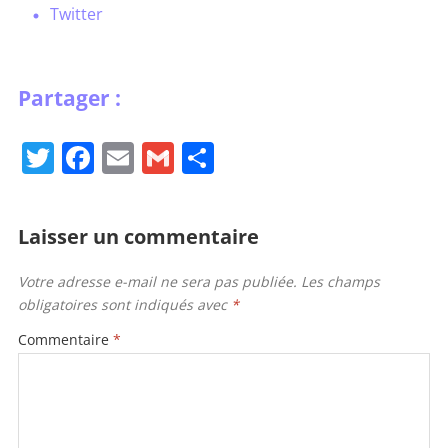
Twitter
T
F
E
G
P
w
a
m
m
ar
itt
c
ai
ai
ta
Laisser un commentaire
er
e
l
l
g
b
er
Votre adresse e-mail ne sera pas publiée.
Les champs
obligatoires sont indiqués avec
*
o
o
Commentaire
*
k