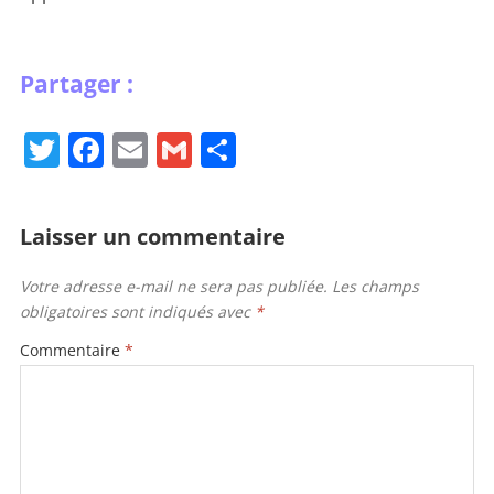
T
F
E
G
P
w
a
m
m
ar
itt
c
ai
ai
ta
Laisser un commentaire
er
e
l
l
g
b
er
Votre adresse e-mail ne sera pas publiée.
Les champs
obligatoires sont indiqués avec
*
o
o
Commentaire
*
k