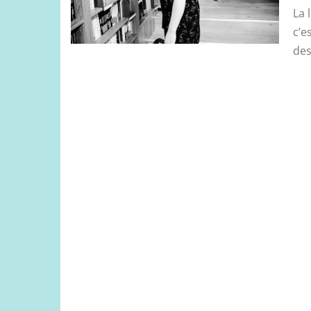
La 
c’e
des