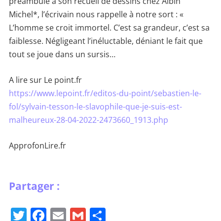
préambule à son recueil de dessins chez Albin
Michel*, l’écrivain nous rappelle à notre sort : «
L’homme se croit immortel. C’est sa grandeur, c’est sa
faiblesse. Négligeant l’inéluctable, déniant le fait que
tout se joue dans un sursis…
A lire sur Le point.fr
https://www.lepoint.fr/editos-du-point/sebastien-le-
fol/sylvain-tesson-le-slavophile-que-je-suis-est-
malheureux-28-04-2022-2473660_1913.php
ApprofonLire.fr
T
F
E
G
P