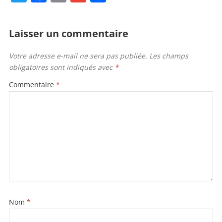
w
a
m
m
ar
itt
c
ai
ai
ta
Laisser un commentaire
er
e
l
l
g
b
er
Votre adresse e-mail ne sera pas publiée.
Les champs
obligatoires sont indiqués avec
*
o
o
Commentaire
*
k
Nom
*