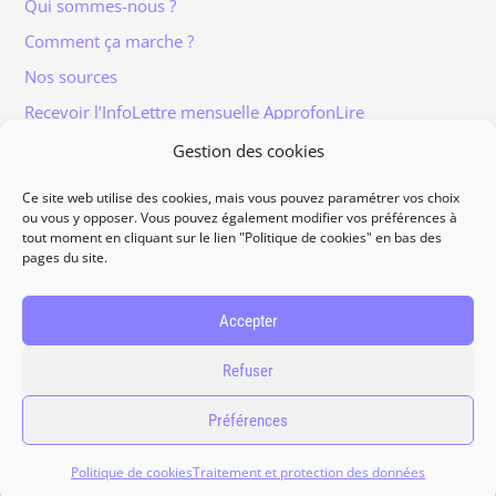
Qui sommes-nous ?
Comment ça marche ?
Nos sources
Recevoir l’InfoLettre mensuelle ApprofonLire
Gestion des cookies
Ce site web utilise des cookies, mais vous pouvez paramétrer vos choix
ou vous y opposer. Vous pouvez également modifier vos préférences à
tout moment en cliquant sur le lien "Politique de cookies" en bas des
Informations légales
pages du site.
Traitement et protection des données
Accès à vos données personnelles
Accepter
Politique de cookies
Refuser
Contact
Préférences
2026
ApprofonLire, tous droits réservés.
Politique de cookies
Traitement et protection des données