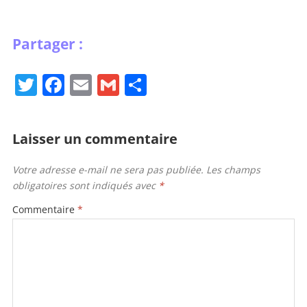
T
F
E
G
P
w
a
m
m
ar
itt
c
ai
ai
ta
Laisser un commentaire
er
e
l
l
g
b
er
Votre adresse e-mail ne sera pas publiée.
Les champs
obligatoires sont indiqués avec
*
o
o
Commentaire
*
k