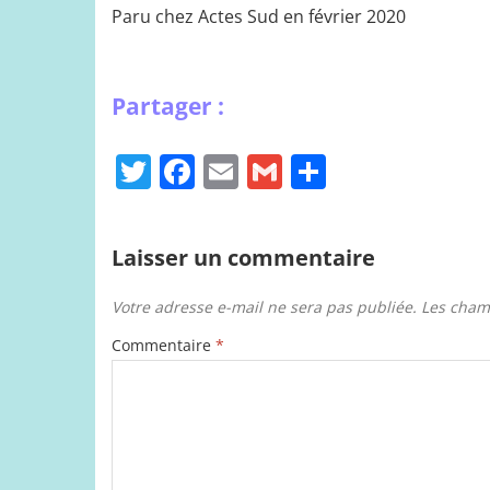
Paru chez Actes Sud en février 2020
T
F
E
G
P
w
a
m
m
ar
itt
c
ai
ai
ta
Laisser un commentaire
er
e
l
l
g
b
er
Votre adresse e-mail ne sera pas publiée.
Les cham
o
Commentaire
*
o
k