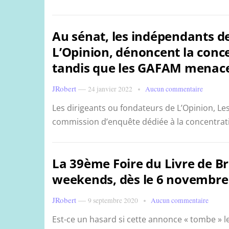
Au sénat, les indépendants de 
L’Opinion, dénoncent la conce
tandis que les GAFAM menac
JRobert
—
24 janvier 2022
Aucun commentaire
Les dirigeants ou fondateurs de L’Opinion, Les
commission d’enquête dédiée à la concentrat
La 39ème Foire du Livre de Br
weekends, dès le 6 novembre
JRobert
—
9 septembre 2020
Aucun commentaire
Est-ce un hasard si cette annonce « tombe » l