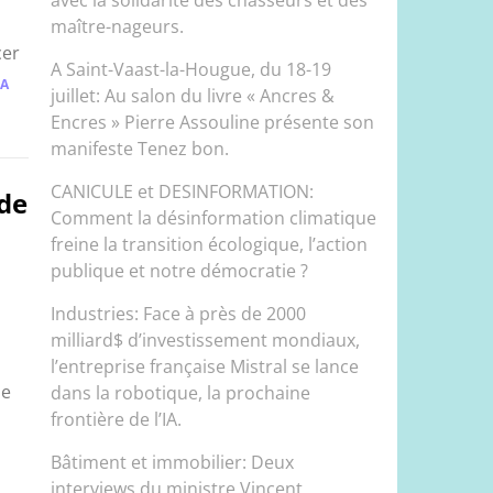
maître-nageurs.
cer
A Saint-Vaast-la-Hougue, du 18-19
LA
juillet: Au salon du livre « Ancres &
Encres » Pierre Assouline présente son
manifeste Tenez bon.
CANICULE et DESINFORMATION:
 de
Comment la désinformation climatique
freine la transition écologique, l’action
publique et notre démocratie ?
Industries: Face à près de 2000
milliard$ d’investissement mondiaux,
l’entreprise française Mistral se lance
ne
dans la robotique, la prochaine
frontière de l’IA.
Bâtiment et immobilier: Deux
interviews du ministre Vincent