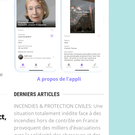
de
A propos de l'appli
DERNIERS ARTICLES
INCENDIES & PROTECTION CIVILES: Une
situation totalement inédite face à des
t,
incendies hors de contrôle en France
provoquent des milliers d’évacuations
avec la solidarité des chasseurs et des