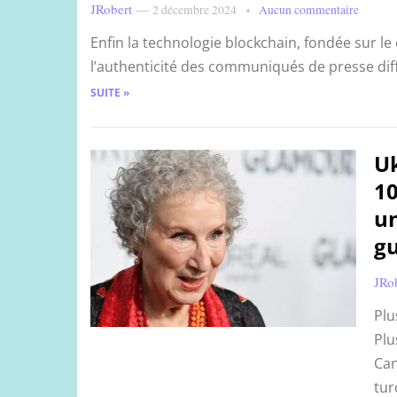
JRobert
—
2 décembre 2024
Aucun commentaire
Enfin la technologie blockchain, fondée sur le 
l’authenticité des communiqués de presse diffu
SUITE »
Uk
10
un
gu
JRo
Plu
Plu
Can
tur