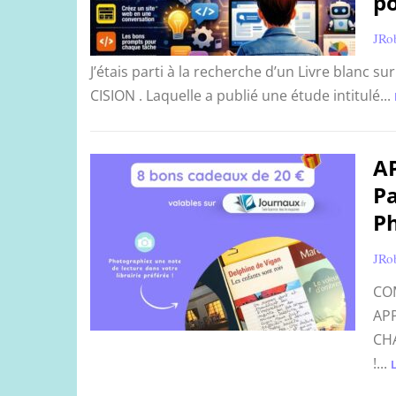
po
JRo
J’étais parti à la recherche d’un Livre blanc su
CISION . Laquelle a publié une étude intitulé...
AP
Pa
Ph
JRo
COM
APP
CH
!...