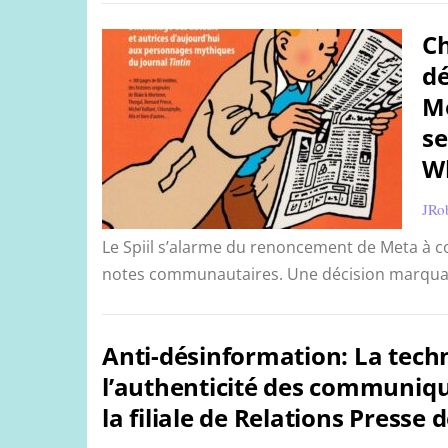
Ch
dé
Me
se
W
JRo
Le Spiil s’alarme du renoncement de Meta à co
notes communautaires. Une décision marqua
Anti-désinformation: La techn
l’authenticité des communiqu
la filiale de Relations Presse d