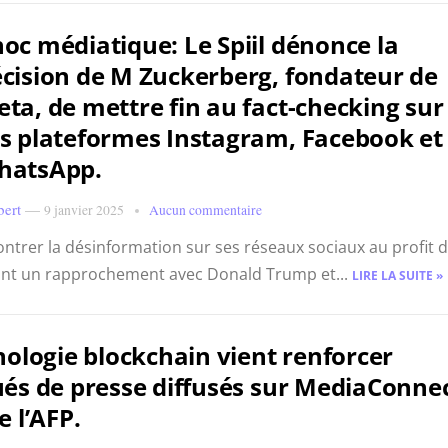
oc médiatique: Le Spiil dénonce la
cision de M Zuckerberg, fondateur de
ta, de mettre fin au fact-checking sur
s plateformes Instagram, Facebook et
hatsApp.
bert
—
9 janvier 2025
Aucun commentaire
ntrer la désinformation sur ses réseaux sociaux au profit 
nt un rapprochement avec Donald Trump et...
LIRE LA SUITE »
ologie blockchain vient renforcer
és de presse diffusés sur MediaConnec
e l’AFP.