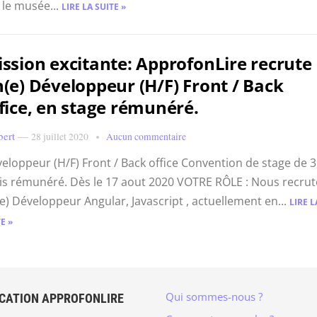
 le musée...
LIRE LA SUITE »
ssion excitante: ApprofonLire recrute
(e) Développeur (H/F) Front / Back
fice, en stage rémunéré.
bert
—
28 juillet 2020
Aucun commentaire
eloppeur (H/F) Front / Back office Convention de stage de 3
s rémunéré. Dès le 17 aout 2020 VOTRE RÔLE : Nous recru
e) Développeur Angular, Javascript , actuellement en...
LIRE L
E »
Qui sommes-nous ?
ICATION APPROFONLIRE