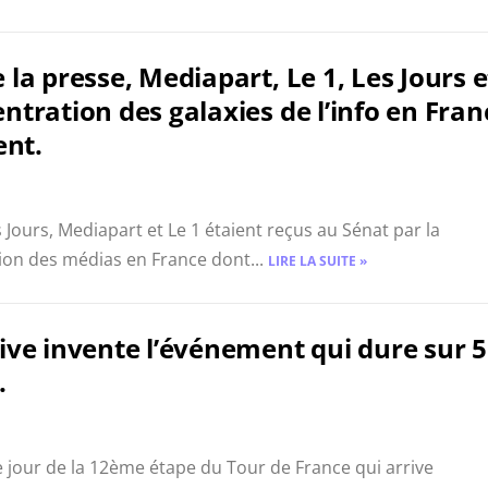
la presse, Mediapart, Le 1, Les Jours e
ntration des galaxies de l’info en Fran
ent.
 Jours, Mediapart et Le 1 étaient reçus au Sénat par la
ion des médias en France dont...
LIRE LA SUITE »
ive invente l’événement qui dure sur 5
.
e jour de la 12ème étape du Tour de France qui arrive