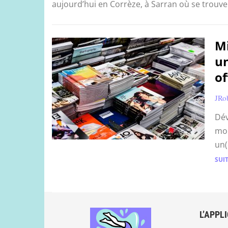
aujourd’hui en Corrèze, à Sarran où se trouve
Mi
un
of
JRo
Dév
moi
un(
SUIT
L’APPL