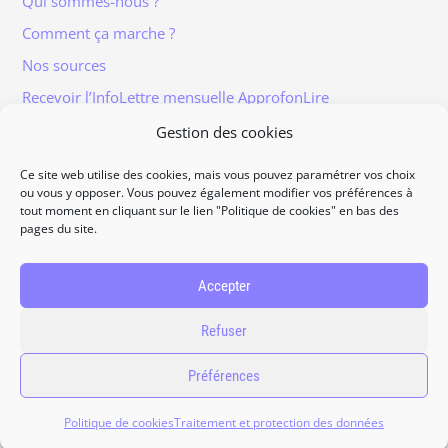
Qui sommes-nous ?
Comment ça marche ?
Nos sources
Recevoir l’InfoLettre mensuelle ApprofonLire
Gestion des cookies
Ce site web utilise des cookies, mais vous pouvez paramétrer vos choix
ou vous y opposer. Vous pouvez également modifier vos préférences à
tout moment en cliquant sur le lien "Politique de cookies" en bas des
Informations légales
pages du site.
Traitement et protection des données
Accès à vos données personnelles
Accepter
Politique de cookies
Refuser
Contact
Préférences
2026
ApprofonLire, tous droits réservés.
Politique de cookies
Traitement et protection des données