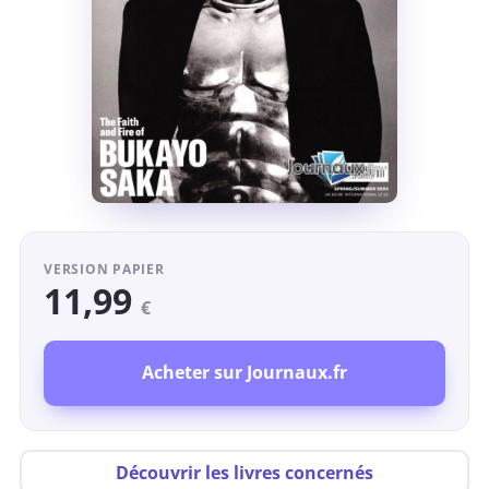
VERSION PAPIER
11,99
€
Acheter sur Journaux.fr
Découvrir les livres concernés